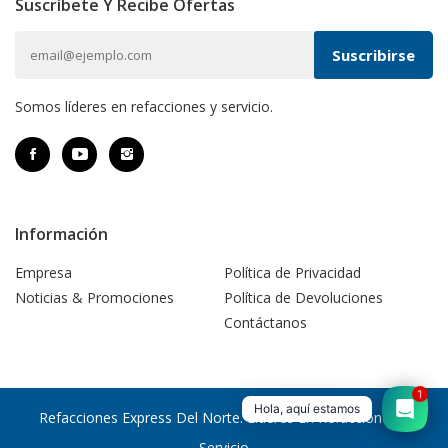
Suscríbete Y Recibe Ofertas
Somos líderes en refacciones y servicio.
Información
Empresa
Política de Privacidad
Noticias & Promociones
Política de Devoluciones
Contáctanos
1
Hola, aquí estamos
Refacciones Express Del Norte. Líderes En Refacciones Y
Servicio