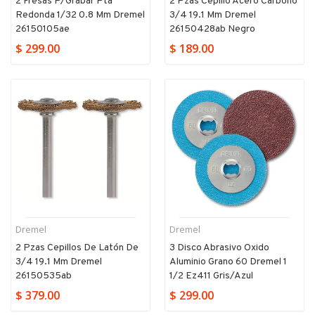
2 Fresas P/grabar Pta
2 Pzas Cepillo Acero Carbono
Redonda 1/32 0.8 Mm Dremel
3/4 19.1 Mm Dremel
26150105ae
26150428ab Negro
$ 299.00
$ 189.00
Dremel
Dremel
2 Pzas Cepillos De Latón De
3 Disco Abrasivo Oxido
3/4 19.1 Mm Dremel
Aluminio Grano 60 Dremel 1
26150535ab
1/2 Ez411 Gris/azul
$ 379.00
$ 299.00