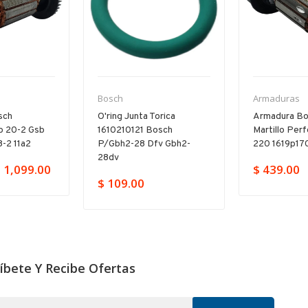
Bosch
Armaduras
sch
O'ring Junta Torica
Armadura Bo
b 20-2 Gsb
1610210121 Bosch
Martillo Per
-2 11a2
P/gbh2-28 Dfv Gbh2-
220 1619p17
28dv
 1,099.00
$ 439.00
$ 109.00
íbete Y Recibe Ofertas