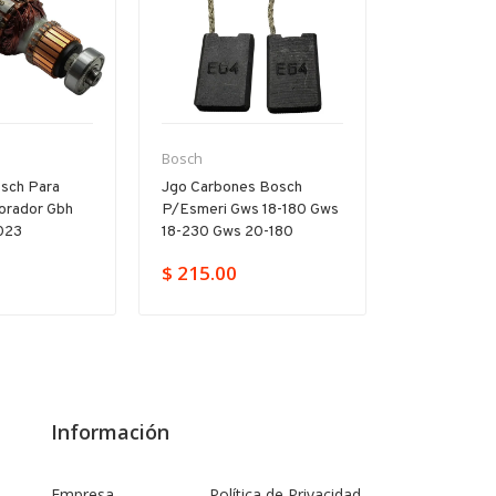
Bosch
Bosch
sch Para
Jgo Carbones Bosch
Par Carbon
forador Gbh
P/esmeri Gws 18-180 Gws
Pa/gsb Gbh 
023
18-230 Gws 20-180
11250vsr Hd
$ 215.00
$ 149.00
Información
Empresa
Política de Privacidad