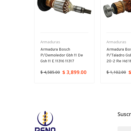
Armaduras
Armaduras
P/11-264
Armadura Bosch
Armadura Bo
 Gbh 5-40
P/demoledor Gbh 11 De
P/taladro Gs
Gsh 11 E 11316 11317
20-2 Re Hd 18
$ 3,899.00
$
$ 4,585.00
$ 1,102.00
Suscr