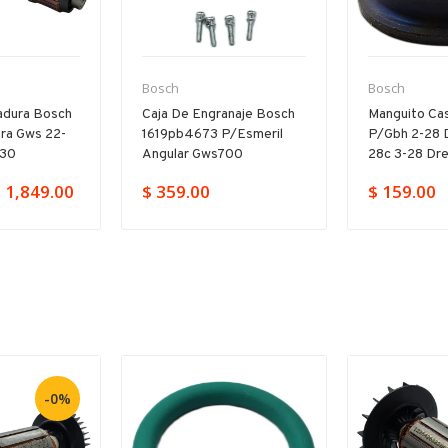
Bosch
Bosch
adura Bosch
Caja De Engranaje Bosch
Manguito Cas
ra Gws 22-
1619pb4673 P/esmeril
P/gbh 2-28 
230
Angular Gws700
28c 3-28 Dr
 1,849.00
$ 359.00
$ 159.00
-0%