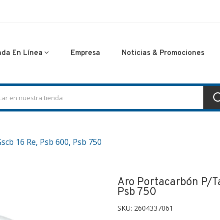
nda En Línea
Empresa
Noticias & Promociones
scb 16 Re, Psb 600, Psb 750
Aro Portacarbón P/ta
Psb 750
SKU:
2604337061