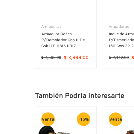
Armaduras
Armaduras
ch Para
Armadura Bosch
Inducido Arm
orador Gbh
P/demoledor Gbh 11 De
P/esmerilado
23
Gsh 11 E 11316 11317
180 Gws 22-
$ 3,899.00
$
$ 4,585.00
$ 2,112.00
También Podría Interesarte
Venta
-15%
Venta