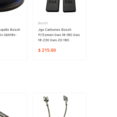
Bosch
Bosch
quillo Bosch
Jgo Carbones Bosch
Árbol Inter
Dv Gbh18v-
P/esmeri Gws 18-180 Gws
P/rotomarti
e
18-230 Gws 20-180
D Gbh 2-20
$ 215.00
$ 859.00