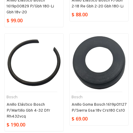
Anillo Elástico Bosch
Anillo Elástico Bosch P/gbh
1619p00829 P/gbh 180-Li
2-18 Re Gbh 2-20 Gbh 180-Li
Gbh 18v-20
$ 88.00
$ 99.00
Bosch
Bosch
Anillo Elástico Bosch
Anillo Goma Bosch 1619p01127
P/martillo Gbh 4-32 Dfr
P/sierra Gsa 18v Crs180 Cs10
Rh432vcq
$ 69.00
$ 190.00