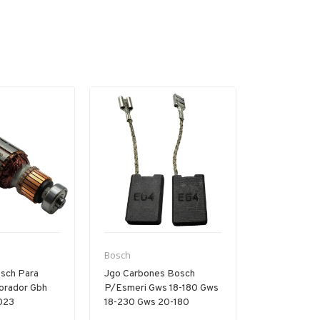
Bosch
Bosch
sch Para
Jgo Carbones Bosch
Par Carbon
forador Gbh
P/esmeri Gws 18-180 Gws
Pa/gsb Gbh 
023
18-230 Gws 20-180
11250vsr Hd