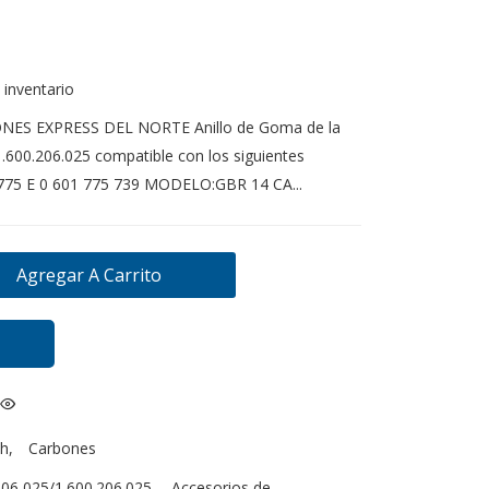
 inventario
NES EXPRESS DEL NORTE Anillo de Goma de la
600.206.025 compatible con los siguientes
75 E 0 601 775 739 MODELO:GBR 14 CA...
Agregar A Carrito
h
,
Carbones
06 025/1.600.206.025
,
Accesorios de