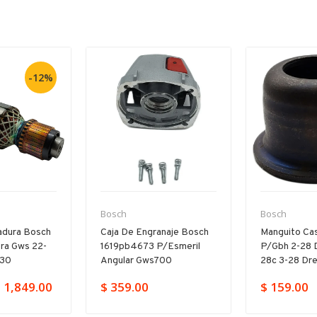
-12%
Bosch
Bosch
adura Bosch
Caja De Engranaje Bosch
Manguito Cas
ra Gws 22-
1619pb4673 P/esmeril
P/gbh 2-28 
230
Angular Gws700
28c 3-28 Dr
 1,849.00
$ 359.00
$ 159.00