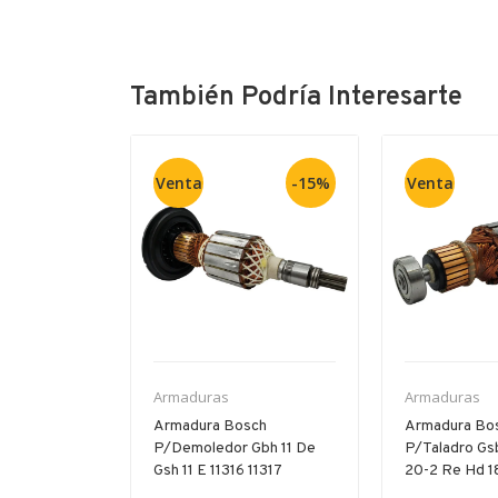
También Podría Interesarte
Venta
-15%
Venta
Armaduras
Armaduras
 Bosch
Armadura Bosch
Armadura Bo
/taladro
P/demoledor Gbh 11 De
P/taladro Gs
m 50-2
Gsh 11 E 11316 11317
20-2 Re Hd 18