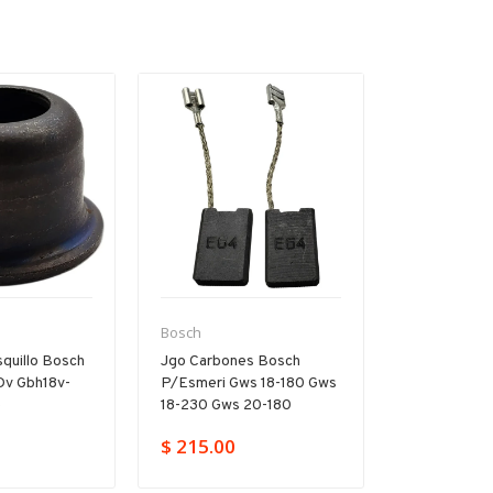
Bosch
Bosch
quillo Bosch
Jgo Carbones Bosch
Árbol Inter
Dv Gbh18v-
P/esmeri Gws 18-180 Gws
P/rotomarti
e
18-230 Gws 20-180
D Gbh 2-20
$ 215.00
$ 859.00