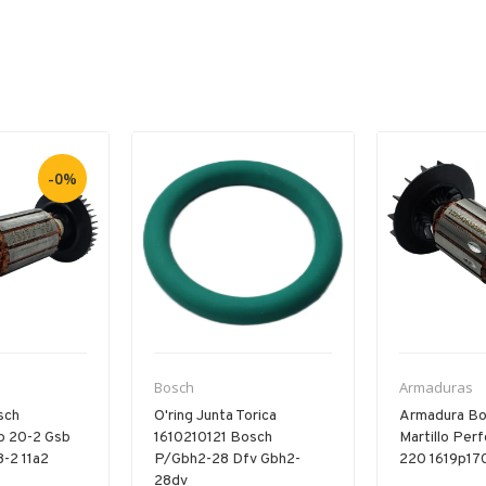
-0%
Bosch
Armaduras
sch
O'ring Junta Torica
Armadura Bo
b 20-2 Gsb
1610210121 Bosch
Martillo Per
-2 11a2
P/gbh2-28 Dfv Gbh2-
220 1619p17
28dv