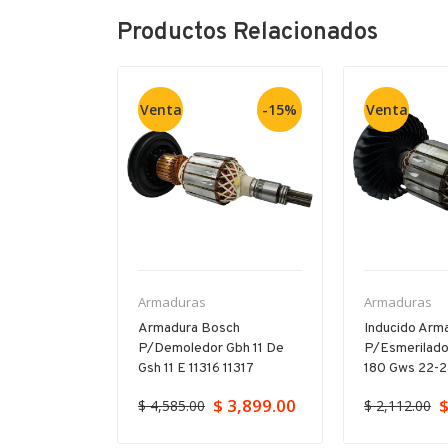
Productos Relacionados
Venta
-15%
Venta
Armaduras
Armaduras
ch Para
Armadura Bosch
Inducido Arm
orador Gbh
P/demoledor Gbh 11 De
P/esmerilado
23
Gsh 11 E 11316 11317
180 Gws 22-
$ 3,899.00
$
$ 4,585.00
$ 2,112.00