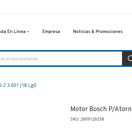
nda En Línea
Empresa
Noticias & Promociones
6-2 3 601 J18 Lg0
Motor Bosch P/atorni
SKU:
2609120258