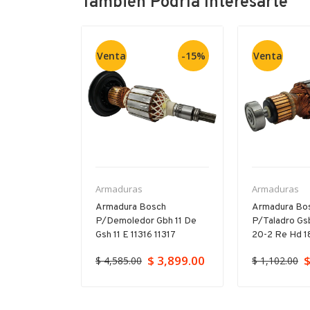
También Podría Interesarte
Venta
-15%
Venta
Armaduras
Armaduras
P/11-264
Armadura Bosch
Armadura Bo
 Gbh 5-40
P/demoledor Gbh 11 De
P/taladro Gs
Gsh 11 E 11316 11317
20-2 Re Hd 18
$ 3,899.00
$
$ 4,585.00
$ 1,102.00