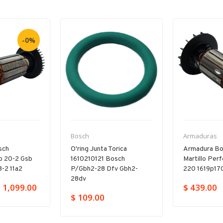
-0%
Bosch
Armaduras
sch
O'ring Junta Torica
Armadura Bo
b 20-2 Gsb
1610210121 Bosch
Martillo Per
-2 11a2
P/gbh2-28 Dfv Gbh2-
220 1619p17
28dv
 1,099.00
$ 439.00
$ 109.00