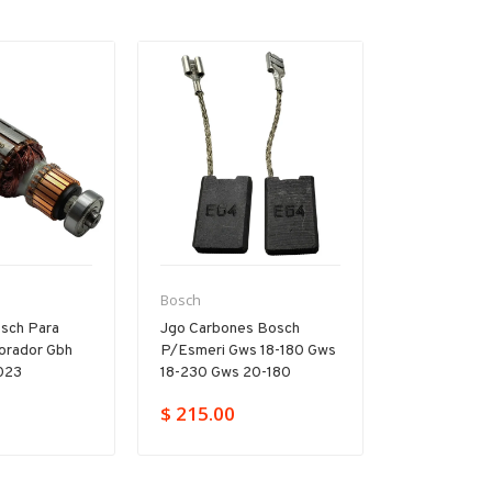
Bosch
Bosch
sch Para
Jgo Carbones Bosch
Par Carbon
forador Gbh
P/esmeri Gws 18-180 Gws
Pa/gsb Gbh 
023
18-230 Gws 20-180
11250vsr Hd
$ 215.00
$ 149.00