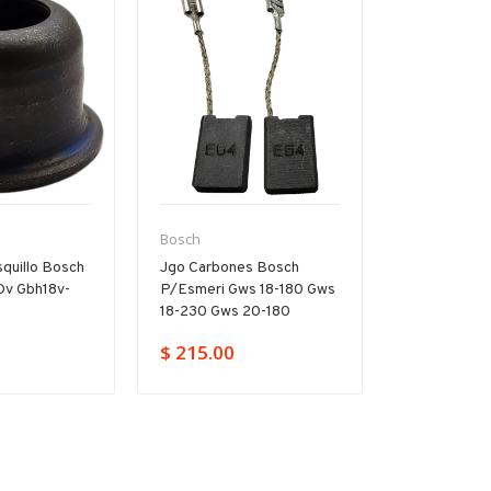
Bosch
Bosch
quillo Bosch
Jgo Carbones Bosch
Árbol Inter
Dv Gbh18v-
P/esmeri Gws 18-180 Gws
P/rotomarti
e
18-230 Gws 20-180
D Gbh 2-20
$ 215.00
$ 859.00