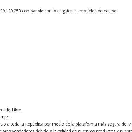
9.120.258 compatible con los siguientes modelos de equipo:

ado Libre.

ompra.

ocio a toda la República por medio de la plataforma más segura de M
s vendedores debido a la calidad de nuestros productos y nuestro ex