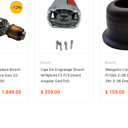
-12%
Bosch
Bosch
adura Bosch
Caja De Engranaje Bosch
Manguito Cas
ra Gws 22-
1619pb4673 P/esmeril
P/gbh 2-28 
230
Angular Gws700
28c 3-28 Dr
 1,849.00
$ 359.00
$ 159.00