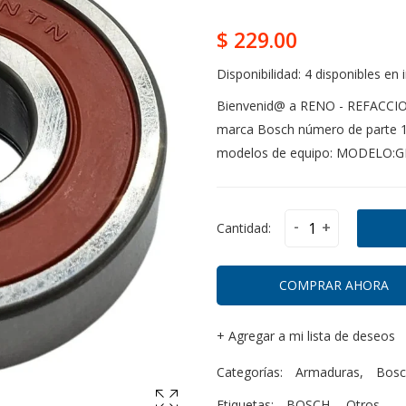
$ 229.00
Disponibilidad:
4 disponibles en 
Bienvenid@ a RENO - REFACCIO
marca Bosch número de parte 1.
modelos de equipo: MODELO:G
-
+
Cantidad:
COMPRAR AHORA
+
Agregar a mi lista de deseos
Categorías:
Armaduras
,
Bosc
Etiquetas:
BOSCH
,
Otros