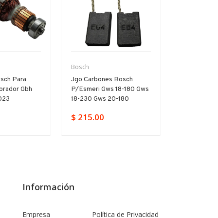
Bosch
Bosch
sch Para
Jgo Carbones Bosch
Par Carbon
forador Gbh
P/esmeri Gws 18-180 Gws
Pa/gsb Gbh 
023
18-230 Gws 20-180
11250vsr Hd
$ 215.00
$ 149.00
Información
Empresa
Política de Privacidad