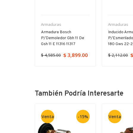
Armaduras
Armaduras
ch Para
Armadura Bosch
Inducido Arm
orador Gbh
P/demoledor Gbh 11 De
P/esmerilado
23
Gsh 11 E 11316 11317
180 Gws 22-
$ 3,899.00
$
$ 4,585.00
$ 2,112.00
También Podría Interesarte
Venta
-15%
Venta