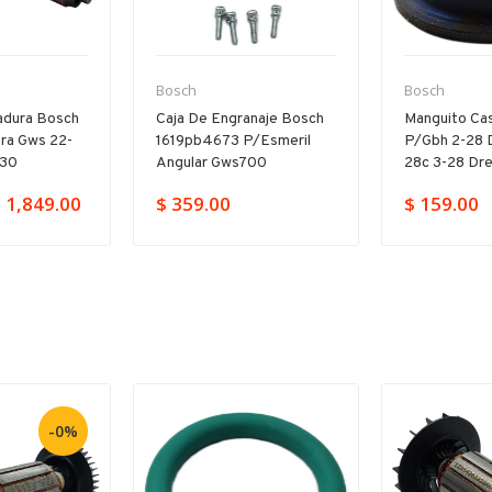
Bosch
Bosch
adura Bosch
Caja De Engranaje Bosch
Manguito Cas
ra Gws 22-
1619pb4673 P/esmeril
P/gbh 2-28 
230
Angular Gws700
28c 3-28 Dr
 1,849.00
$ 359.00
$ 159.00
-0%