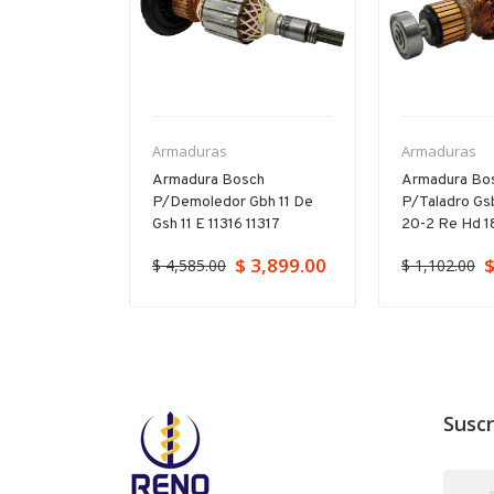
Armaduras
Armaduras
P/11-264
Armadura Bosch
Armadura Bo
 Gbh 5-40
P/demoledor Gbh 11 De
P/taladro Gs
Gsh 11 E 11316 11317
20-2 Re Hd 18
$ 3,899.00
$
$ 4,585.00
$ 1,102.00
Suscr