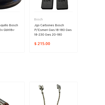
Bosch
Bosch
quillo Bosch
Jgo Carbones Bosch
Árbol Inter
Dv Gbh18v-
P/esmeri Gws 18-180 Gws
P/rotomarti
e
18-230 Gws 20-180
D Gbh 2-20
$ 215.00
$ 859.00