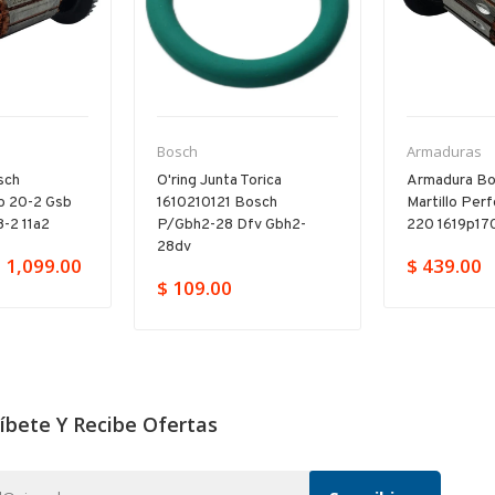
Bosch
Armaduras
sch
O'ring Junta Torica
Armadura Bo
b 20-2 Gsb
1610210121 Bosch
Martillo Per
-2 11a2
P/gbh2-28 Dfv Gbh2-
220 1619p17
28dv
 1,099.00
$ 439.00
$ 109.00
íbete Y Recibe Ofertas