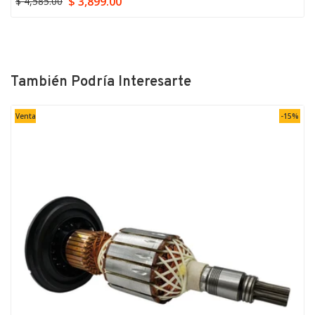
$ 3,899.00
$ 4,585.00
También Podría Interesarte
Venta
-15%