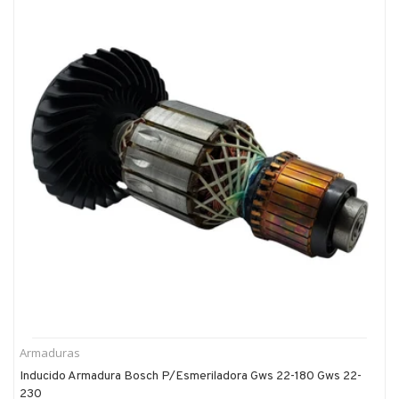
Bosch
Caja De Engranaje Bosch 1619pb4673 P/esmeril Angular Gws700