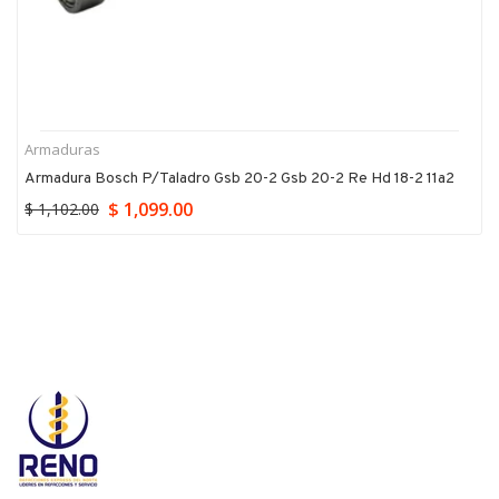
Bosch
O'ring Junta Torica 1610210121 Bosch P/gbh2-28 Dfv Gbh2-28dv
$ 109.00