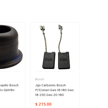
Bosch
Bosch
quillo Bosch
Jgo Carbones Bosch
Árbol Inter
Dv Gbh18v-
P/esmeri Gws 18-180 Gws
P/rotomarti
e
18-230 Gws 20-180
D Gbh 2-20
$ 215.00
$ 859.00