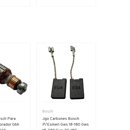
Bosch
Bosch
sch Para
Jgo Carbones Bosch
Par Carbon
forador Gbh
P/esmeri Gws 18-180 Gws
Pa/gsb Gbh 