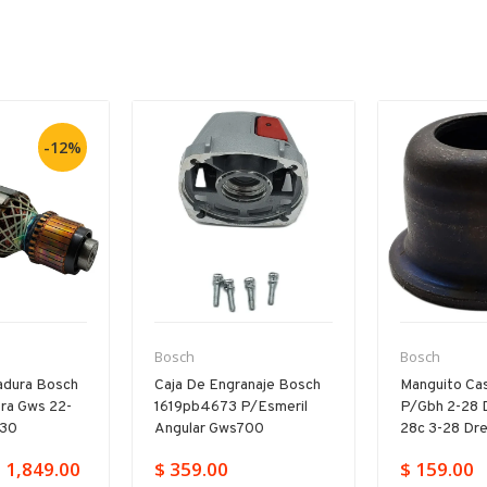
-12%
Bosch
Bosch
adura Bosch
Caja De Engranaje Bosch
Manguito Cas
ra Gws 22-
1619pb4673 P/esmeril
P/gbh 2-28 
230
Angular Gws700
28c 3-28 Dr
 1,849.00
$ 359.00
$ 159.00