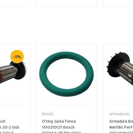
-0%
Bosch
Armaduras
sch
O'ring Junta Torica
Armadura Bo
b 20-2 Gsb
1610210121 Bosch
Martillo Per