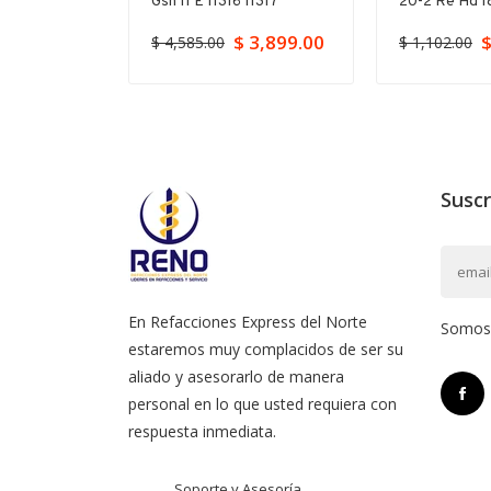
Gsh 11 E 11316 11317
20-2 Re Hd 18
$ 3,899.00
$
$ 4,585.00
$ 1,102.00
Suscr
En Refacciones Express del Norte
Somos l
estaremos muy complacidos de ser su
aliado y asesorarlo de manera
personal en lo que usted requiera con
respuesta inmediata.
Soporte y Asesoría