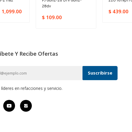
-2 11a2
P/gbh2-28 Dfv Gbh2-
220 1619p17
28dv
 1,099.00
$ 439.00
$ 109.00
íbete Y Recibe Ofertas
íderes en refacciones y servicio.