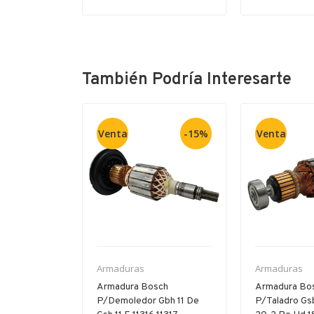
También Podría Interesarte
Venta
-15%
Venta
Armaduras
Armaduras
P/11-264
Armadura Bosch
Armadura Bo
 Gbh 5-40
P/demoledor Gbh 11 De
P/taladro Gs