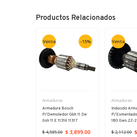
Productos Relacionados
Venta
-15%
Venta
Armaduras
Armaduras
ch Para
Armadura Bosch
Inducido Arm
orador Gbh
P/demoledor Gbh 11 De
P/esmerilado
23
Gsh 11 E 11316 11317
180 Gws 22-
$ 3,899.00
$
$ 4,585.00
$ 2,112.00