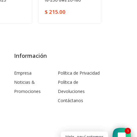
023
18-230 Gws 20-180
11250vsr Hd
$ 215.00
$ 149.00
Información
Empresa
Política de Privacidad
Noticias &
Política de
Promociones
Devoluciones
Contáctanos
1
Hola, aquí estamos