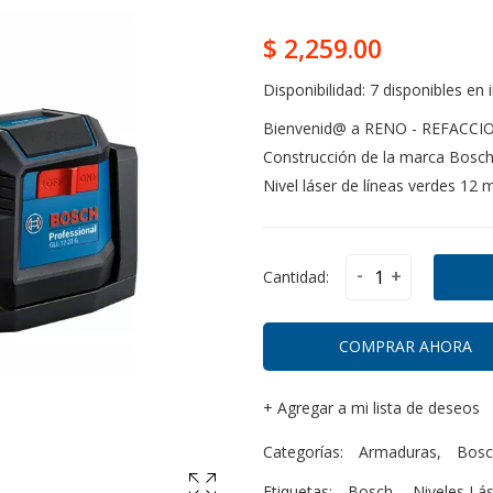
$ 2,259.00
Disponibilidad:
7 disponibles en 
Bienvenid@ a RENO - REFACCI
Construcción de la marca Bosch
Nivel láser de líneas verdes 12 
-
+
Cantidad:
COMPRAR AHORA
+
Agregar a mi lista de deseos
Categorías:
Armaduras
,
Bosc
Etiquetas:
Bosch
,
Niveles Lá