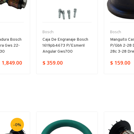
Bosch
Bosch
adura Bosch
Caja De Engranaje Bosch
Manguito Cas
ra Gws 22-
1619pb4673 P/esmeril
P/gbh 2-28 
230
Angular Gws700
28c 3-28 Dr
 1,849.00
$ 359.00
$ 159.00
-0%