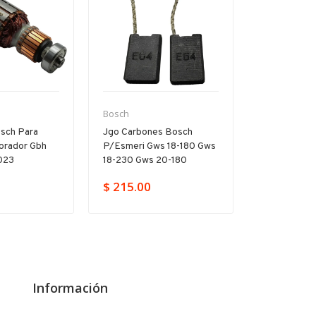
Bosch
Bosch
sch Para
Jgo Carbones Bosch
Par Carbon
forador Gbh
P/esmeri Gws 18-180 Gws
Pa/gsb Gbh 
023
18-230 Gws 20-180
11250vsr Hd
$ 215.00
$ 149.00
Información