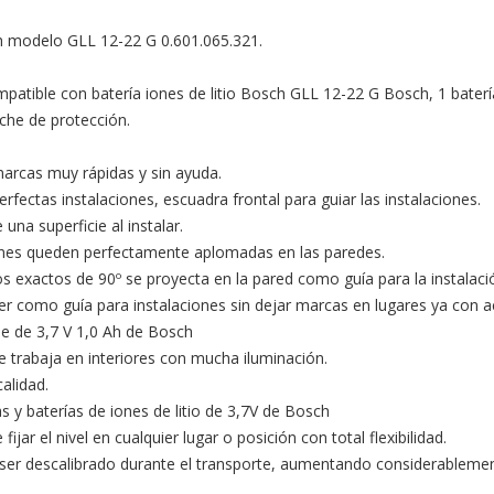
 modelo GLL 12-22 G 0.601.065.321.

mpatible con batería iones de litio Bosch GLL 12-22 G Bosch, 1 batería
che de protección.

marcas muy rápidas y sin ayuda.

erfectas instalaciones, escuadra frontal para guiar las instalaciones.

 una superficie al instalar.

ciones queden perfectamente aplomadas en las paredes.

os exactos de 90º se proyecta en la pared como guía para la instalació
 láser como guía para instalaciones sin dejar marcas en lugares ya con a
e de 3,7 V 1,0 Ah de Bosch

e trabaja en interiores con mucha iluminación.

alidad.

s y baterías de iones de litio de 3,7V de Bosch

ijar el nivel en cualquier lugar o posición con total flexibilidad.

ser descalibrado durante el transporte, aumentando considerablement