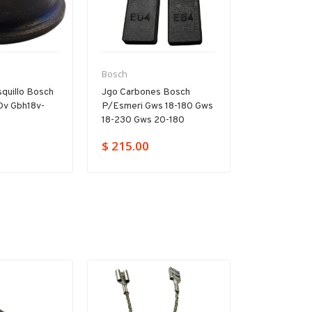
Bosch
Bosch
quillo Bosch
Jgo Carbones Bosch
Árbol Inter
Dv Gbh18v-
P/esmeri Gws 18-180 Gws
P/rotomarti
e
18-230 Gws 20-180
D Gbh 2-20
$ 215.00
$ 859.00