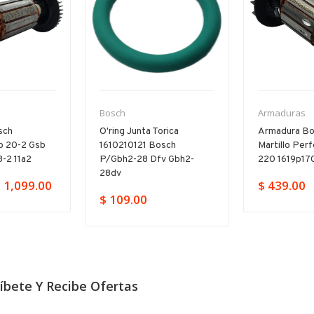
Bosch
Armaduras
sch
O'ring Junta Torica
Armadura Bo
b 20-2 Gsb
1610210121 Bosch
Martillo Per
-2 11a2
P/gbh2-28 Dfv Gbh2-
220 1619p17
28dv
 1,099.00
$ 439.00
$ 109.00
íbete Y Recibe Ofertas