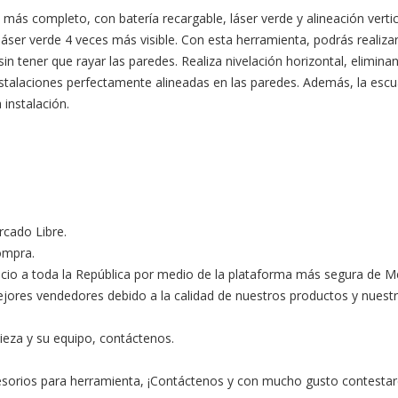
l más completo, con batería recargable, láser verde y alineación vertica
láser verde 4 veces más visible. Con esta herramienta, podrás realizar
 tener que rayar las paredes. Realiza nivelación horizontal, eliminando 
 instalaciones perfectamente alineadas en las paredes. Además, la esc
instalación. 

ado Libre.

ompra.

ocio a toda la República por medio de la plataforma más segura de M
s vendedores debido a la calidad de nuestros productos y nuestro ex
ieza y su equipo, contáctenos.

esorios para herramienta, ¡Contáctenos y con mucho gusto contestar