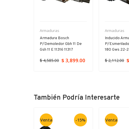
Armaduras
Armaduras
ch Para
Armadura Bosch
Inducido Arm
orador Gbh
P/demoledor Gbh 11 De
P/esmerilado
23
Gsh 11 E 11316 11317
180 Gws 22-
$ 3,899.00
$
$ 4,585.00
$ 2,112.00
También Podría Interesarte
Venta
-15%
Venta