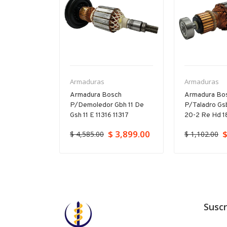
Armaduras
Armaduras
 Bosch
Armadura Bosch
Armadura Bo
P/gho 26-82
P/demoledor Gbh 11 De
P/taladro Gs
l2632
Gsh 11 E 11316 11317
20-2 Re Hd 18
$ 3,899.00
$
$ 4,585.00
$ 1,102.00
Suscr