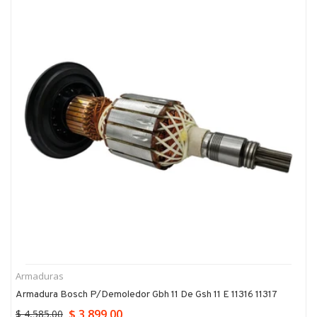
Armaduras
Armadura Bosch P/demoledor Gbh 11 De Gsh 11 E 11316 11317
$ 3,899.00
$ 4,585.00