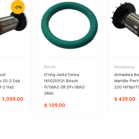
-0%
Bosch
Armaduras
sch
O'ring Junta Torica
Armadura Bo
b 20-2 Gsb
1610210121 Bosch
Martillo Per
-2 11a2
P/gbh2-28 Dfv Gbh2-
220 1619p17
28dv
 1,099.00
$ 439.00
$ 109.00