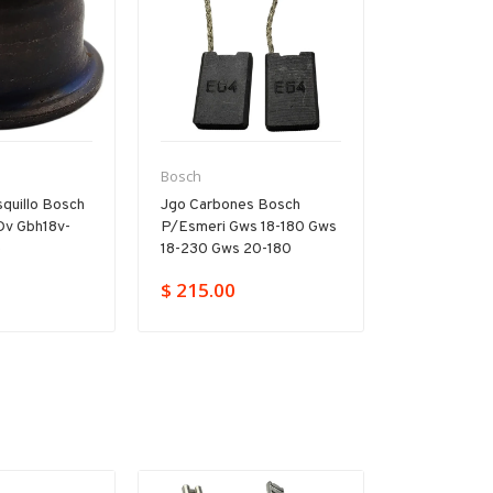
Bosch
Bosch
quillo Bosch
Jgo Carbones Bosch
Árbol Inter
Dv Gbh18v-
P/esmeri Gws 18-180 Gws
P/rotomarti
e
18-230 Gws 20-180
D Gbh 2-20
$ 215.00
$ 859.00