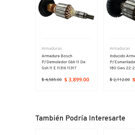
Armaduras
Armaduras
ch Para
Armadura Bosch
Inducido Arm
orador Gbh
P/demoledor Gbh 11 De
P/esmerilado
23
Gsh 11 E 11316 11317
180 Gws 22-
$ 3,899.00
$
$ 4,585.00
$ 2,112.00
También Podría Interesarte