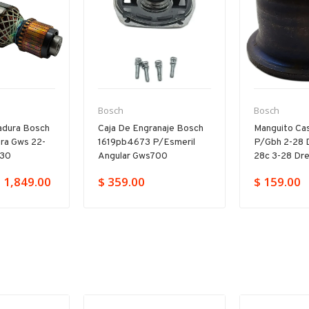
Bosch
Bosch
adura Bosch
Caja De Engranaje Bosch
Manguito Cas
ra Gws 22-
1619pb4673 P/esmeril
P/gbh 2-28 
230
Angular Gws700
28c 3-28 Dr
 1,849.00
$ 359.00
$ 159.00