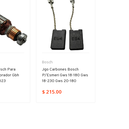
Bosch
Bosch
sch Para
Jgo Carbones Bosch
Par Carbon
forador Gbh
P/esmeri Gws 18-180 Gws
Pa/gsb Gbh 
023
18-230 Gws 20-180
11250vsr Hd
$ 215.00
$ 149.00