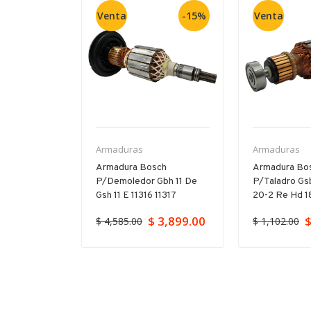
Venta
-15%
Venta
Armaduras
Armaduras
P/11-264
Armadura Bosch
Armadura Bo
 Gbh 5-40
P/demoledor Gbh 11 De
P/taladro Gs
Gsh 11 E 11316 11317
20-2 Re Hd 18
$ 3,899.00
$
$ 4,585.00
$ 1,102.00