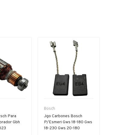
Bosch
Bosch
sch Para
Jgo Carbones Bosch
Par Carbon
forador Gbh
P/esmeri Gws 18-180 Gws
Pa/gsb Gbh 
023
18-230 Gws 20-180
11250vsr Hd