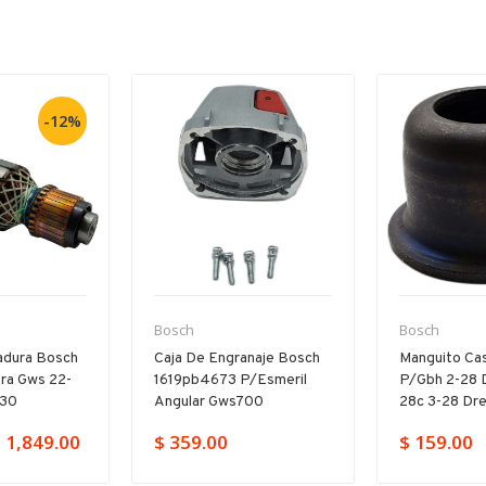
-12%
Bosch
Bosch
adura Bosch
Caja De Engranaje Bosch
Manguito Cas
ra Gws 22-
1619pb4673 P/esmeril
P/gbh 2-28 
230
Angular Gws700
28c 3-28 Dr
 1,849.00
$ 359.00
$ 159.00