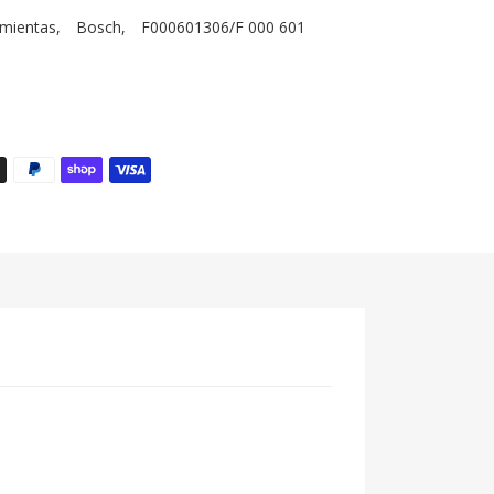
amientas
,
Bosch
,
F000601306/F 000 601