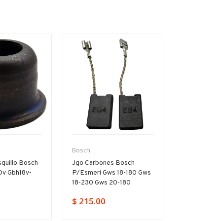
Bosch
Bosch
quillo Bosch
Jgo Carbones Bosch
Árbol Inter
Dv Gbh18v-
P/esmeri Gws 18-180 Gws
P/rotomarti
e
18-230 Gws 20-180
D Gbh 2-20
$ 215.00
$ 859.00