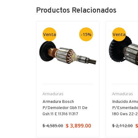
Productos Relacionados
Venta
-15%
Venta
Armaduras
Armaduras
ch Para
Armadura Bosch
Inducido Arm
orador Gbh
P/demoledor Gbh 11 De
P/esmerilado
23
Gsh 11 E 11316 11317
180 Gws 22-
$ 3,899.00
$
$ 4,585.00
$ 2,112.00