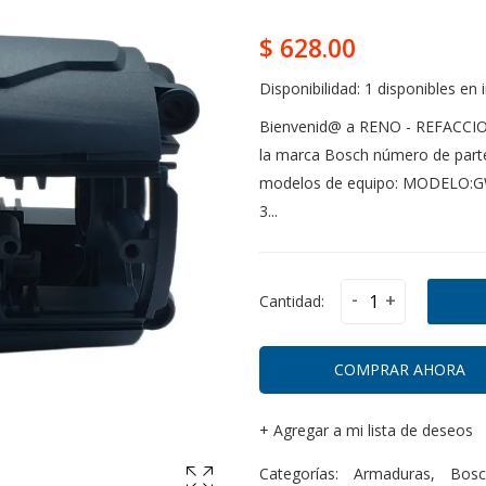
$ 628.00
Disponibilidad:
1 disponibles en 
Bienvenid@ a RENO - REFACCI
la marca Bosch número de parte
modelos de equipo: MODELO:
3...
-
+
Cantidad:
COMPRAR AHORA
+
Agregar a mi lista de deseos
Categorías:
Armaduras
,
Bosc