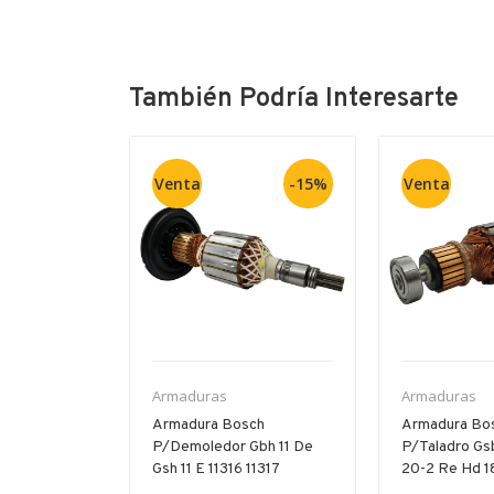
También Podría Interesarte
Venta
-15%
Venta
Armaduras
Armaduras
P/11-264
Armadura Bosch
Armadura Bo
 Gbh 5-40
P/demoledor Gbh 11 De
P/taladro Gs
Gsh 11 E 11316 11317
20-2 Re Hd 18