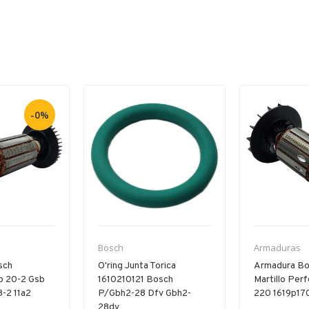
-0%
Bosch
Armaduras
sch
O'ring Junta Torica
Armadura Bo
b 20-2 Gsb
1610210121 Bosch
Martillo Per
-2 11a2
P/gbh2-28 Dfv Gbh2-
220 1619p17
28dv