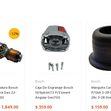
-12%
Bosch
Bosch
adura Bosch
Caja De Engranaje Bosch
Manguito Cas
ra Gws 22-
1619pb4673 P/esmeril
P/gbh 2-28 
230
Angular Gws700
28c 3-28 Dr
 1,849.00
$ 359.00
$ 159.00