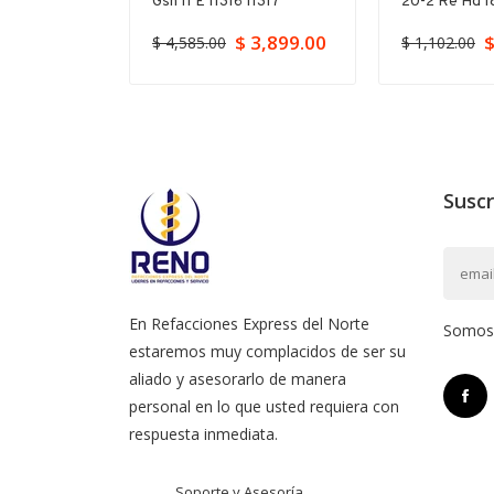
Gsh 11 E 11316 11317
20-2 Re Hd 18
$ 3,899.00
$
$ 4,585.00
$ 1,102.00
Suscr
En Refacciones Express del Norte
Somos l
estaremos muy complacidos de ser su
aliado y asesorarlo de manera
personal en lo que usted requiera con
respuesta inmediata.
Soporte y Asesoría