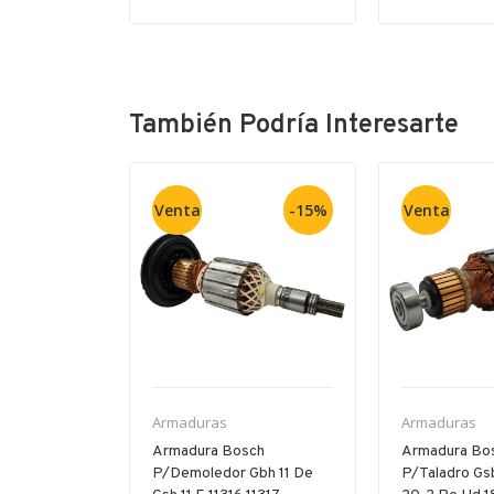
También Podría Interesarte
Venta
-15%
Venta
Armaduras
Armaduras
P/11-264
Armadura Bosch
Armadura Bo
 Gbh 5-40
P/demoledor Gbh 11 De
P/taladro Gs