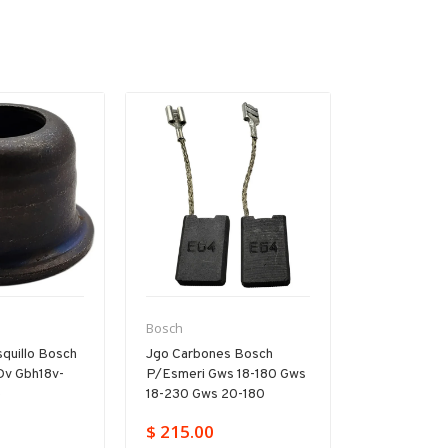
Bosch
Bosch
quillo Bosch
Jgo Carbones Bosch
Árbol Inter
Dv Gbh18v-
P/esmeri Gws 18-180 Gws
P/rotomarti
e
18-230 Gws 20-180
D Gbh 2-20
$ 215.00
$ 859.00