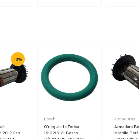
-0%
Bosch
Armaduras
sch
O'ring Junta Torica
Armadura Bo
b 20-2 Gsb
1610210121 Bosch
Martillo Per