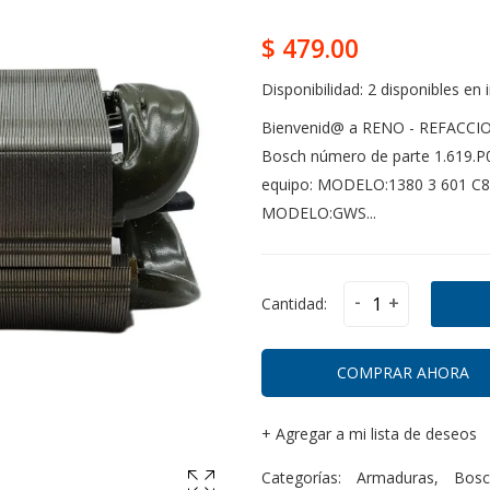
$ 479.00
Disponibilidad:
2 disponibles en 
Bienvenid@ a RENO - REFACCI
Bosch número de parte 1.619.P0
equipo: MODELO:1380 3 601 C
MODELO:GWS...
-
+
Cantidad:
COMPRAR AHORA
+
Agregar a mi lista de deseos
Categorías:
Armaduras
,
Bosc