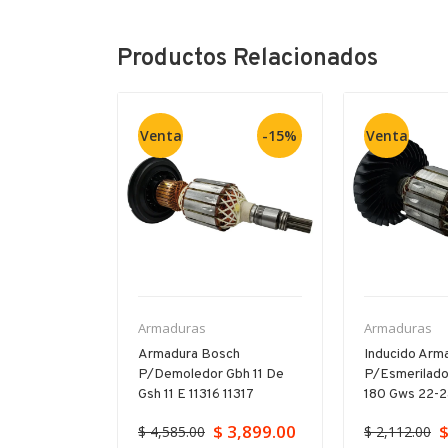
Productos Relacionados
Venta
-15%
Venta
Armaduras
Armaduras
ch Para
Armadura Bosch
Inducido Arm
orador Gbh
P/demoledor Gbh 11 De
P/esmerilado
23
Gsh 11 E 11316 11317
180 Gws 22-
$ 3,899.00
$
$ 4,585.00
$ 2,112.00