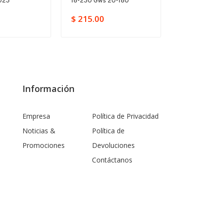
023
18-230 Gws 20-180
11250vsr Hd
$ 215.00
$ 149.00
Información
Empresa
Política de Privacidad
Noticias &
Política de
Promociones
Devoluciones
Contáctanos