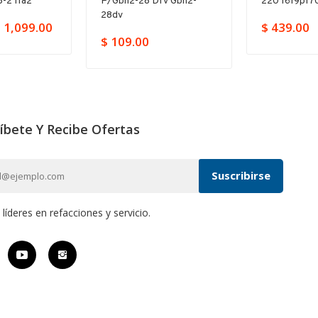
-2 11a2
P/gbh2-28 Dfv Gbh2-
220 1619p17
28dv
 1,099.00
$ 439.00
$ 109.00
íbete Y Recibe Ofertas
íderes en refacciones y servicio.