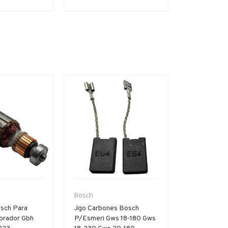
Bosch
Bosch
sch Para
Jgo Carbones Bosch
Par Carbon
forador Gbh
P/esmeri Gws 18-180 Gws
Pa/gsb Gbh 