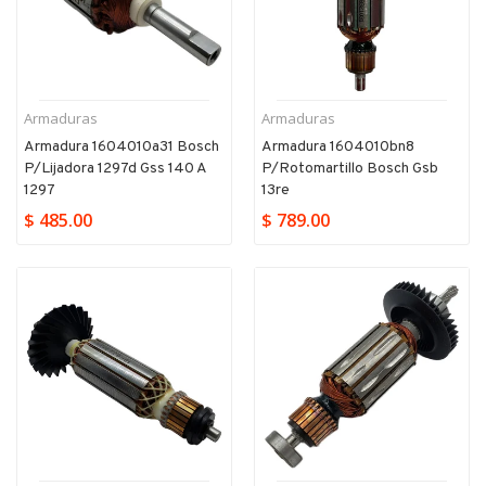
Armaduras
Armaduras
Armadura 1604010a31 Bosch
Armadura 1604010bn8
P/lijadora 1297d Gss 140 A
P/rotomartillo Bosch Gsb
1297
13re
$ 485.00
$ 789.00