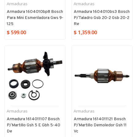
Armaduras
Armaduras
Armadura 1604010bp8 Bosch
Armadura 1604010bs3 Bosch
Para Mini Esmeriladora Gws 9-
P/taladro Gsb 20-2 Gsb 20-2
125
Re
$ 599.00
$ 1,359.00
Armaduras
Armaduras
Armadura 1614011107 Bosch
Armadura 1614011121 Bosch
P/martillo Gsh 5 E Gbh 5-40
P/martillo Demoledor Gsh 11
De
Vc