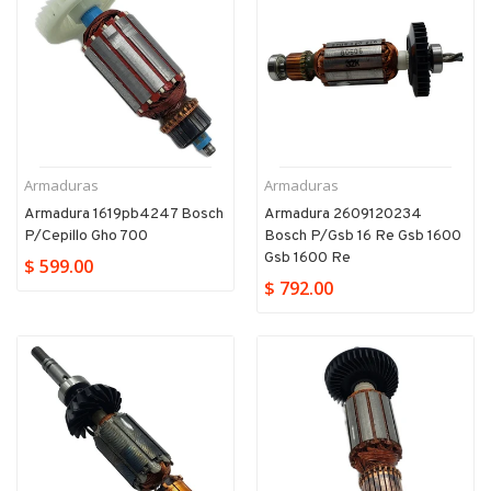
Armaduras
Armaduras
Armadura 1619pb4247 Bosch
Armadura 2609120234
P/cepillo Gho 700
Bosch P/gsb 16 Re Gsb 1600
Gsb 1600 Re
$ 599.00
$ 792.00