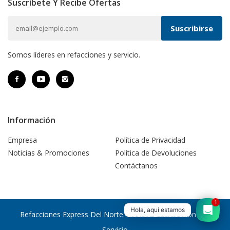
Suscríbete Y Recibe Ofertas
Somos líderes en refacciones y servicio.
Información
Empresa
Política de Privacidad
Noticias & Promociones
Política de Devoluciones
Contáctanos
1
Hola, aquí estamos
Refacciones Express Del Norte. Líderes En Refacciones Y
Servicio