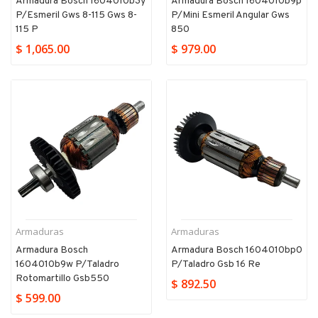
Armadura Bosch 1604010b3y
Armadura Bosch 1604010b9p
P/esmeril Gws 8-115 Gws 8-
P/mini Esmeril Angular Gws
115 P
850
$ 1,065.00
$ 979.00
Armaduras
Armaduras
Armadura Bosch
Armadura Bosch 1604010bp0
1604010b9w P/taladro
P/taladro Gsb 16 Re
Rotomartillo Gsb550
$ 892.50
$ 599.00