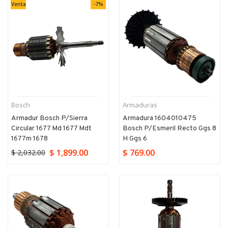
Venta
-7%
Bosch
Armaduras
Armadur Bosch P/sierra
Armadura 1604010475
Circular 1677 Md 1677 Mdt
Bosch P/esmeril Recto Ggs 8
1677m 1678
H Ggs 6
$ 1,899.00
$ 769.00
$ 2,032.00